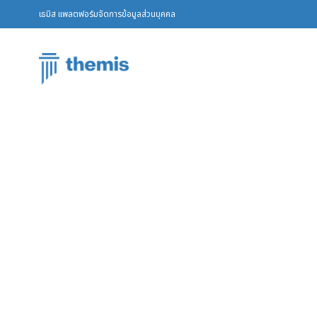
เธมิส แพลตฟอร์มจัดการข้อมูลส่วนบุคคล